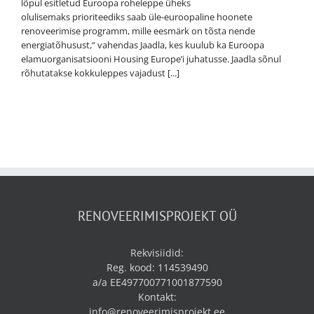
lõpul esitletud Euroopa roheleppe üheks
olulisemaks prioriteediks saab üle-euroopaline hoonete
renoveerimise programm, mille eesmärk on tõsta nende
energiatõhusust,“ vahendas Jaadla, kes kuulub ka Euroopa
elamuorganisatsiooni Housing Europe’i juhatusse. Jaadla sõnul
rõhutatakse kokkuleppes vajadust [...]
RENOVEERIMISPROJEKT OÜ
Rekvisiidid:
Reg. kood: 114539490
a/a EE497700771001877590
Kontakt:
info@renoveerimisprojekt.ee