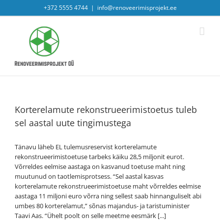
Skip
+372 5555 4744
|
info@renoveerimisprojekt.ee
to
content
Korterelamute rekonstrueerimistoetus tuleb
sel aastal uute tingimustega
Tänavu läheb EL tulemusreservist korterelamute
rekonstrueerimistoetuse tarbeks käiku 28,5 miljonit eurot.
Võrreldes eelmise aastaga on kasvanud toetuse maht ning
muutunud on taotlemisprotsess. “Sel aastal kasvas
korterelamute rekonstrueerimistoetuse maht võrreldes eelmise
aastaga 11 miljoni euro võrra ning sellest saab hinnanguliselt abi
umbes 80 korterelamut,” sõnas majandus- ja taristuminister
Taavi Aas. “Ühelt poolt on selle meetme eesmärk [...]