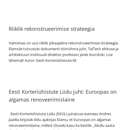
Riiklik rekonstrueerimise strateegia
Valmimas on uus riiklik pikaajaline rekonstrueerimise strateegia.
Elamule tutvustas dokumenti töörühma juht, TalTech ehituse ja
arhitektuuri instituudi direktor professor Jarek Kurnitski. Loe
lähemalt Autor: Eesti Korteriühistute liit
Eesti Korteriühistute Liidu juht: Euroopas on
algamas renoveerimislaine
Eesti Korteriühistute Liidu (EKÜL) juhatuse esimees Andres
Jaadla kirjutab liidu ajakirjas Elamu, et Euroopas on algamas
renoveerimislaine, millest tõuseb kasu ka Eestile. „Mullu aasta