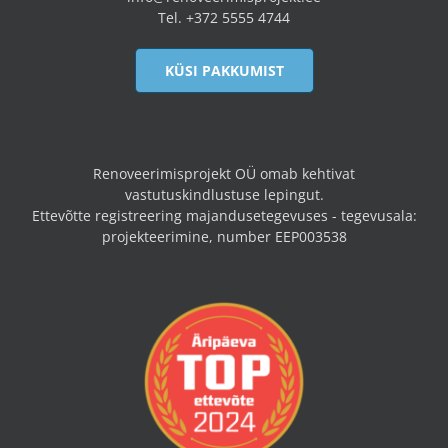
Tel. +372 5555 4744
KÜSI PAKKUMIST
Renoveerimisprojekt OÜ omab kehtivat
vastutuskindlustuse lepingut.
Ettevõtte registreering majandusetegevuses - tegevusala:
projekteerimine, number EEP003538